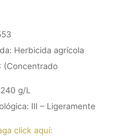
553
da: Herbicida agrícola
EC (Concentrado
 240 g/L
ológica: III – Ligeramente
ga click aquí: